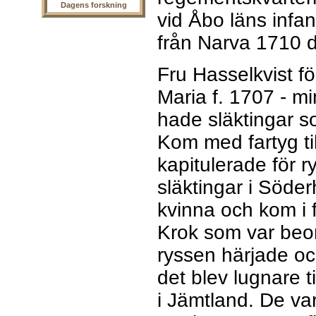
Dagens forskning
vid Åbo läns infa
från Narva 1710 d
Fru Hasselkvist f
Maria f. 1707 - m
hade släktingar 
Kom med fartyg t
kapitulerade för r
släktingar i Söde
kvinna och kom i 
Krok som var beo
ryssen härjade oc
det blev lugnare t
i Jämtland. De va