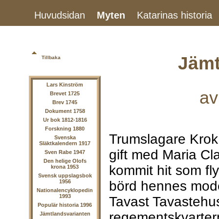
Huvudsidan
Myten
Katarinas historia
Jämt
Tillbaka
Lars Kinström
av
Brevet 1725
Brev 1745
Dokument 1758
Ur bok 1812-1816
Forskning 1880
Trumslagare Krok 
Svenska
Släktkalendern 1917
gift med Maria Cl
Sven Rabe 1947
Den helige Olofs
kommit hit som fl
krona 1953
Svensk uppslagsbok
börd hennes moder
1956
Nationalencyklopedin
1993
Tavast Tavastehus
Populär historia 1996
regementskvarterm
Jämtlandsvarianten