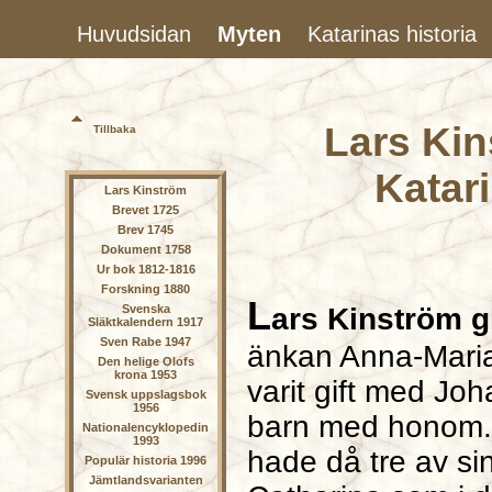
Huvudsidan
Myten
Katarinas historia
Lars Kin
Tillbaka
Katar
Lars Kinström
Brevet 1725
Brev 1745
Dokument 1758
Ur bok 1812-1816
Forskning 1880
L
ars Kinström g
Svenska
Släktkalendern 1917
Sven Rabe 1947
änkan Anna-Maria
Den helige Olofs
krona 1953
varit gift med J
Svensk uppslagsbok
1956
barn med honom. 
Nationalencyklopedin
1993
hade då tre av si
Populär historia 1996
Jämtlandsvarianten