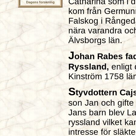
Catharina som i d
Dagens forskning
kom från Germunna
Falskog i Rånged
nära varandra och
Älvsborgs län.
J
ohan Rabes fade
Ryssland,
enligt
Kinström 1758 lämn
S
tyvdottern Caj
son Jan och gift
Jans barn blev La
ryssland vilket k
intresse för släk