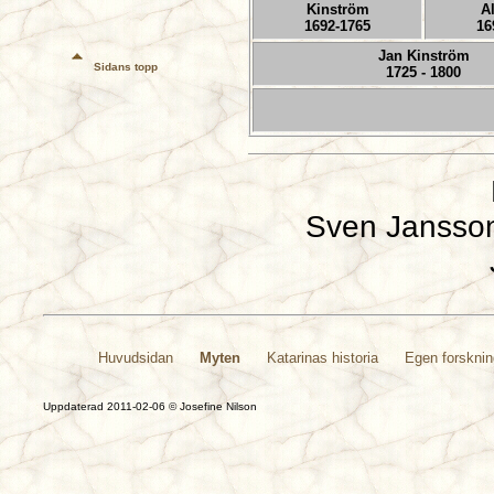
Kinström
A
1692-1765
16
Jan Kinström
Sidans topp
1725 - 1800
Sven Jansson 
Huvudsidan
Myten
Katarinas historia
Egen forskni
Uppdaterad 2011-02-06 © Josefine Nilson