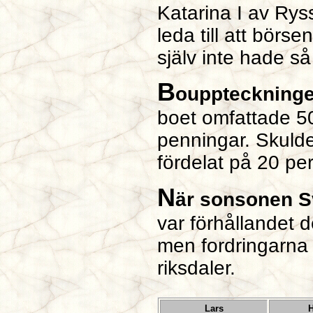
Katarina I av Rys
leda till att bör
själv inte hade så
B
ouppteckninge
boet omfattade 50
penningar. Skulder
fördelat på 20 pe
N
är sonsonen 
var förhållandet 
men fordringarna
riksdaler.
Lars